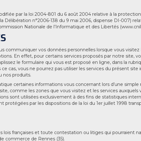
difiée par la loi 2004-801 du 6 août 2004 relative à la protecti
 Délibération n°2006-138 du 9 mai 2006, dispense DI-007) relative
ommission Nationale de l’Informatique et des Libertés (www.cnil.f
ES
s communiquer vos données personnelles lorsque vous visitez le
tions. En effet, pour certains services proposés par notre sit
plissez le formulaire qui vous est proposé en ligne, dans la rubr
ce cas, vous ne pourrez pas utiliser les services du présent site 
u nos produits.
ique certaines informations vous concernant lors d’une simple n
 site, comme les zones que vous visitez et les services auxquels 
ons sont utilisées exclusivement à des fins de statistiques intern
rotégées par les dispositions de la loi du 1er juillet 1998 transp
lois françaises et toute contestation ou litiges qui pourraient naî
l de commerce de Rennes (35).