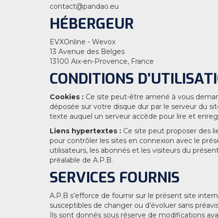
contact@pandao.eu
HÉBERGEUR
EVXOnline - Wevox
13 Avenue des Belges
13100 Aix-en-Provence, France
CONDITIONS D’UTILISAT
Cookies :
Ce site peut-être amené à vous demande
déposée sur votre disque dur par le serveur du sit
texte auquel un serveur accède pour lire et enregi
Liens hypertextes :
Ce site peut proposer des li
pour contrôler les sites en connexion avec le présen
utilisateurs, les abonnés et les visiteurs du prése
préalable de A.P.B.
SERVICES FOURNIS
A.P.B s’efforce de fournir sur le présent site inte
susceptibles de changer ou d’évoluer sans préavis
Ils sont donnés sous réserve de modifications aya