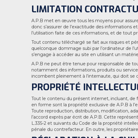
LIMITATION CONTRACTU
A.P.B met en œuvre tous les moyens pour assurer u
donc s’assurer de l’exactitude des informations e
l’utilisation faite de ces informations, et de tout 
Tout contenu téléchargé se fait aux risques et pér
quelconque dommage subi par l’ordinateur de l’ut
s’engage à accéder au site en utilisant un matéri
A.P.B ne peut être tenue pour responsable de tou
notamment des informations, produits ou services q
incombent pleinement à l’internaute, qui doit se co
PROPRIÉTÉ INTELLECTU
Tout le contenu du présent internet, incluant, de 
en forme sont la propriété exclusive de A.P.B à l
Toute reproduction, distribution, modification, ad
l’accord exprès par écrit de A.P.B. Cette représe
L.335-2 et suivants du Code de la propriété intell
pénale du contrefacteur. En outre, les propriétair