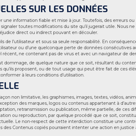
ELLES SUR LES DONNÉES
ne information fiable et mise à jour. Toutefois, des erreurs ou 
t signaler toutes modifications du site qu’il jugerait utile. Nou
préjudice direct ou indirect pouvant en découler.
ils de l’utilisateur et sous sa seule responsabilité. En conséquen
ilisateur ou d’une quelconque perte de données consécutives au t
el récent, ne contenant pas de virus et avec un navigateur de der
t dommage, de quelque nature que ce soit, résultant du contenu
u’ils proposent, ou de tout usage qui peut être fait de ces éléme
nformer à leurs conditions d’utilisation.
ELLE
façon non limitative, les graphismes, images, textes, vidéos, anim
’exception des marques, logos ou contenus appartenant à d’autres
aptation, retransmission ou publication, même partielle, de ces d
ntation ou reproduction, par quelque procédé que ce soit, constit
ectuelle. Le non-respect de cette interdiction constitue une cont
es des Contenus copiés pourraient intenter une action en justice