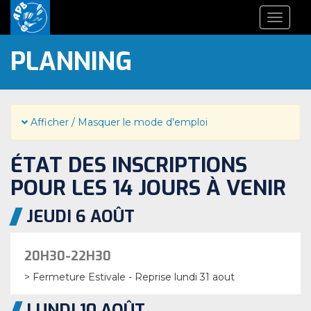
Toggle
navigat
PLANNING
Afficher / Masquer le mode d'emploi
ÉTAT DES INSCRIPTIONS
POUR LES 14 JOURS À VENIR
JEUDI 6 AOÛT
20H30-22H30
> Fermeture Estivale - Reprise lundi 31 aout
LUNDI 10 AOÛT